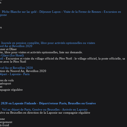
s
 Pêche Blanche sur lac gelé - Déjeuner Lapon - Visite de la Ferme de Rennes - Excursion en
apone
es
Journée en pension complète, libre pour activités optionnelles ou visites
vel An et Reveillon 2020
euner et Dîner
, libre pour visites et activités optionnelles, liste sur demande.
e Glace (Ice Hotel)
oël
- Excursion et visite du village officiel du Père Noël : le village officiel, la poste officielle, sa
tre avec le Père Noël
vel An et Reveillon 2020
ation du Nouvel An, Reveillon 2020
Départ - Laponie– Paris
res de vols
’aéroport
nt
ompagnie régulière
 2020 en Laponie Finlande - Départ/retour Paris, Bruxelles ou Genève
 Vol au départ de Paris, Genève ou Bruxelles - Arrivée en Laponie
nève ou Bruxelles en direction de la Laponie sur compagnie régulière
hone
ébergement
i-froid