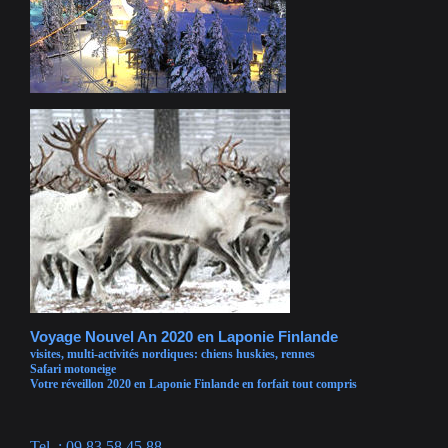
Voyage Nouvel An 2020 en Laponie Finlande
visites, multi-activités nordiques: chiens huskies, rennes
Safari motoneige
Votre réveillon 2020 en Laponie Finlande en forfait tout compris
Tel. : 09 83 58 45 88