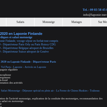
Tel. :
09 83 58 45 
l
info@laponie.trav
Safaris
Motoneige
Mariages
Sur Me
2020 en Laponie Finlande
ordiques et safari motoneige
onie Finlande, voyage séjour en forfait tout compris
 - Départ/retour Paris Orly ou Paris Roissy CDG
 - Départ/retour Belgique aéroport de Bruxelles
 - Départ/retour Suisse aéroport de Genève
 2020 en Laponie Finlande - Départ/retour Paris
 Vol Paris - Laponie - Arrivée en Laponie
pagnie régulière
rancophone
ébergement
i-froid
ntation des activités
 Safari Motoneige - Déjeuner spécial en plein air - La Ferme de Chiens Huskies - Traîneau
ation de l'activité motoneige, explication de la conduite des motoneiges, recommandation des
du safari en motoneige.
ir
es