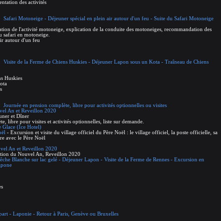
ntation des activités
 Safari Motoneige - Déjeuner spécial en plein air autour d'un feu - Suite du Safari Motoneige
ation de l'activité motoneige, explication de la conduite des motoneiges, recommandation des
du safari en motoneige.
ir autour d'un feu
 Visite de la Ferme de Chiens Huskies - Déjeuner Lapon sous un Kota - Traîneau de Chiens
ns Huskies
ota
s
Journée en pension complète, libre pour activités optionnelles ou visites
vel An et Reveillon 2020
euner et Dîner
, libre pour visites et activités optionnelles, liste sur demande.
e Glace (Ice Hotel)
oël
- Excursion et visite du village officiel du Père Noël : le village officiel, la poste officielle, sa
tre avec le Père Noël
vel An et Reveillon 2020
ation du Nouvel An, Reveillon 2020
Pêche Blanche sur lac gelé - Déjeuner Lapon - Visite de la Ferme de Rennes - Excursion en
apone
es
part - Laponie - Retour à Paris, Genève ou Bruxelles