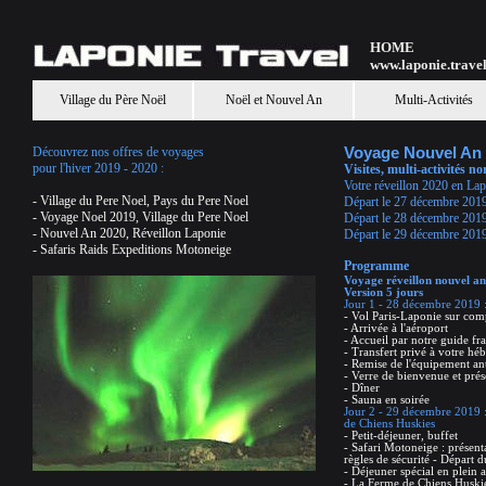
HOME
www.laponie.trave
Village du Père Noël
Noël et Nouvel An
Multi-Activités
Découvrez nos offres de voyages
Voyage Nouvel An 
pour l'hiver 2019 - 2020 :
Visites, multi-activités n
Votre réveillon 2020 en Lap
-
Village du Pere Noel, Pays du Pere Noel
Départ le 27 décembre 2019
-
Voyage Noel 2019, Village du Pere Noel
Départ le 28 décembre 2019
-
Nouvel An 2020, Réveillon Laponie
Départ le 29 décembre 2019
-
Safaris Raids Expeditions Motoneige
Programme
Voyage réveillon nouvel an
Version 5 jours
Jour 1 - 28 décembre 2019 :
- Vol Paris-Laponie sur com
- Arrivée à l'aéroport
- Accueil par notre guide f
- Transfert privé à votre h
- Remise de l'équipement ant
- Verre de bienvenue et prése
- Dîner
- Sauna en soirée
Jour 2 - 29 décembre 2019 :
de Chiens Huskies
- Petit-déjeuner, buffet
- Safari Motoneige : présent
règles de sécurité - Départ 
- Déjeuner spécial en plein a
- La Ferme de Chiens Huski