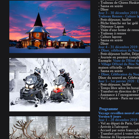
- Traîneau de Chiens Huskie
- Sauna en soirée
- Dîner
Jour 3 - 30 décembre 2019 :
Traîneau Rennes - Culture l
- Petit-déjeuner, buffet
- Pêche blanche sur lac gelé
- Déjeuner Lapon
- Visite d'une ferme de renn
- Traîneau à rennes
- Culture lapone
- Sauna en soirée
- Dîner
Jour 4 - 31 décembre 2019 : 
+ Dîner, célébration du Nou
- Petit-déjeuner buffet, Déj
- Journée en pension complète
Exemple:
Visite de l'Hôtel d
+ Village Officiel du Père N
maison officielle...- Rencon
- Sauna en soirée
+ Dîner, Célébration du Nou
Dîner du nouvel an, Célebr
Jour 5 - 1er janvier 2020 : 
- Petit-déjeuner, buffet
- Temps libre selon les horai
- Transfert en direction de l
- Assistance à l’enregistreme
- Vol Laponie - Paris sur c
Programme
Voyage reveillon nouvel an
Version 6 jours
Jour 1 - 28 décembre 2019 :
- Vol au départ de Paris, Ge
- Arrivée à l'aéroport
- Accueil par notre francop
- Transfert privé à votre h
- Remise de l'équipement ant