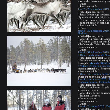
- Verre de bienvenue et prése
- Dîner
- Sauna en soirée
Jour 2 - 29 décembre 2019 :
- Petit-déjeuner, buffet
- Safari Motoneige : présent
règles de sécurité - Départ 
- Déjeuner spécial en plein a
- Suite du Safari Motoneige
- Sauna en soirée
- Dîner
Jour 3 - 30 décembre 2019 :
Huskies
- Petit-déjeuner, buffet
- Visite de la Ferme de Chie
- Déjeuner Lapon sous un K
- Traîneau de Chiens Huskie
- Sauna en soirée
- Dîner
Jour 4 - 31 décembre 2019 : 
+ Dîner, célébration du Nou
- Petit-déjeuner buffet, Déj
- Journée en pension complète
Exemple:
Visite de l'Hôtel d
+ Village Officiel du Père N
maison officielle...- Rencon
- Sauna en soirée
+ Dîner, Célébration du Nou
Dîner du nouvel an, Célebr
Jour 5 - 1er janvier 2020 : 
Traîneau Rennes - Culture l
- Petit-déjeuner, buffet
- Pêche blanche sur lac gelé
- Déjeuner Lapon
- Visite d'une ferme de renn
- Traîneau à rennes
- Culture lapone
- Sauna en soirée
- Dîner
Jour 6 - 2 janvier 2020: Dé
- Petit-déjeuner, buffet