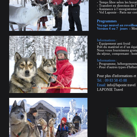
- Temps libre selon les horai
- Transfert en direction de l
- Assistance à l’enregistreme
- Vol Laponie - Paris sur c
Programmes
Voyage nouvel an reveillo
Version 4 ou 7 jours :
Mer
Informations :
- Equipement anti froid
Prêt du matériel et d’un équ
Nous vous fournissons gratu
du séjour, comprenant : bott
Informations :
- Programme, hébergements, t
- Pour d'autres types d'hébe
Pour plus d'informations et 
Tel. : 09 83 58 45 88
Email:
info@laponie.travel
LAPONIE Travel