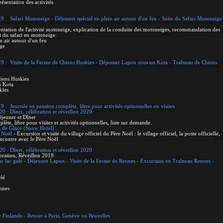
ésentation des activités
 : Safari Motoneige - Déjeuner spécial en plein air autour d'un feu - Suite du Safari Motoneige
entation de l'activité motoneige, explication de la conduite des motoneiges, recommandation des
rt du safari en motoneige.
n air autour d'un feu
ige
9 : Visite de la Ferme de Chiens Huskies - Déjeuner Lapon sous un Kota - Traîneau de Chiens
hiens Huskies
n Kota
kies
 : Journée en pension complète, libre pour activités optionnelles ou visites
0 : Dîner, célébration et réveillon 2020
éjeuner et Dîner
ète, libre pour visites et activités optionnelles, liste sur demande.
el de Glace (Snow Hotel)
e Noël
- Excursion et visite du village officiel du Père Noël : le village officiel, la poste officielle,
encontre avec le Père Noël
0 : Dîner, célébration et réveillon 2020
bration, Réveillon 2019
ur lac gelé - Déjeuner Lapon - Visite de la Ferme de Rennes - Excursion en Traîneau Rennes -
elé
ennes
 Finlande - Retour à Paris, Genève ou Bruxelles