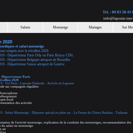
Tel. :
09 83 58 45 
l
info@laponie.trav
Safaris
Motoneige
Mariages
Sur Me
n 2020
s nordiques et safari motoneige
tout compris avec le réveillon 2020
019 - Départ/retour Paris Orly ou Paris Roissy CDG
19 - Départ/retour Belgique aéroport de Bruxelles
019 - Départ/retour Suisse aéroport de Genève
 Départ/retour Paris
réveillon 2020
9 : Vol Paris - Laponie Finlande - Arrivée en Laponie
ande sur compagnie régulière
e francophone
 hébergement
anti-froid
ésentation des activités
9 : Safari Motoneige - Déjeuner spécial en plein air - La Ferme de Chiens Huskies - Traîneau
entation de l'activité motoneige, explication de la conduite des motoneiges, recommandation des
rt du safari en motoneige.
n air
skies