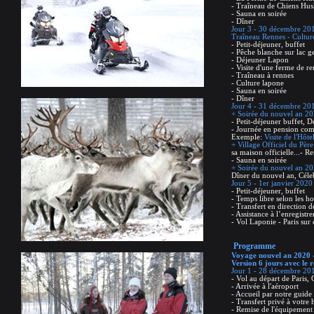
- Traîneau de Chiens Hus
- Sauna en soirée
- Dîner
Jour 3 - 30 décembre 201
Traîneau Rennes - Cultur
- Petit-déjeuner, buffet
- Pêche blanche sur lac g
- Déjeuner Lapon
- Visite d'une ferme de r
- Traîneau à rennes
- Culture lapone
- Sauna en soirée
- Dîner
Jour 4 - 31 décembre 2019
+ Soirée du nouvel an 202
- Petit-déjeuner buffet, D
- Journée en pension compl
Exemple:
Visite de l'Hôt
+ Village Officiel du Pèr
sa maison officielle...- R
- Sauna en soirée
+ Soirée du nouvel an 20
Dîner du nouvel an, Céle
Jour 5 - 1er janvier 2020
- Petit-déjeuner, buffet
- Temps libre selon les ho
- Transfert en direction d
- Assistance à l’enregistr
- Vol Laponie - Paris sur
Programme
Voyage nouvel an 2020 -
Version 6 jours avec le 
Jour 1 - 28 décembre 201
- Vol au départ de Paris,
- Arrivée à l'aéroport
- Accueil par notre guid
- Transfert privé à votre
- Remise de l'équipement 