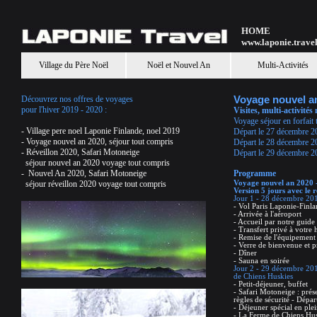
HOME
www.laponie.trave
Village du Père Noël
Noël et Nouvel An
Multi-Activités
Découvrez nos offres de voyages
Voyage nouvel a
pour l'hiver 2019 - 2020 :
Visites, multi-activité
Voyage séjour en forfait 
-
Village pere noel Laponie Finlande
, noel 2019
Départ le 27 décembre 2
-
Voyage nouvel an 2020
, séjour tout compris
Départ le 28 décembre 20
-
Réveillon 2020, Safari Motoneige
Départ le 29 décembre 2
séjour nouvel an 2020 voyage tout compris
-
Nouvel An 2020, Safari Motoneige
Programme
séjour réveillon 2020 voyage tout compris
Voyage nouvel an 2020 -
Version 5 jours avec le 
Jour 1 - 28 décembre 201
- Vol Paris Laponie-Finl
- Arrivée à l'aéroport
- Accueil par notre guid
- Transfert privé à votre
- Remise de l'équipement 
- Verre de bienvenue et pr
- Dîner
- Sauna en soirée
Jour 2 - 29 décembre 201
de Chiens Huskies
- Petit-déjeuner, buffet
- Safari Motoneige : prés
règles de sécurité - Dépa
- Déjeuner spécial en plei
- La Ferme de Chiens Hu