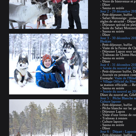
- Verre de bienvenue et pr
- Dîner
- Sauna en soirée
Jour 2 - 29 décembre 2019
- Petit-déjeuner, buffet
- Safari Motoneige : prés
règles de sécurité - Dépa
- Déjeuner spécial en plei
- Suite du Safari Motone
- Sauna en soirée
- Dîner
Jour 3 - 30 décembre 201
Huskies
- Petit-déjeuner, buffet
- Visite de la Ferme de C
- Déjeuner Lapon sous u
- Traîneau de Chiens Hus
- Sauna en soirée
- Dîner
Jour 4 - 31 décembre 2019
+ Soirée du nouvel an 202
- Petit-déjeuner buffet, D
- Journée en pension compl
Exemple:
Visite de l'Hôt
+ Village Officiel du Pèr
sa maison officielle...- R
- Sauna en soirée
+ Soirée du nouvel an 202
Dîner du nouvel an, Céle
Jour 5 : Pêche Blanche s
Culture lapone
- Petit-déjeuner, buffet
- Pêche blanche sur lac g
- Déjeuner Lapon
- Visite d'une ferme de r
- Traîneau à rennes
- Culture lapone
- Sauna en soirée
- Dîner
Jour 6 : Départ - Laponie
- Petit-déjeuner, buffet