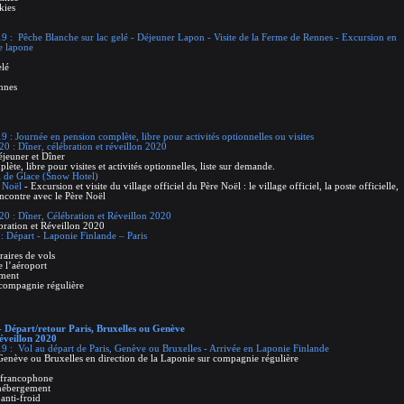
kies
9 : Pêche Blanche sur lac gelé - Déjeuner Lapon - Visite de la Ferme de Rennes - Excursion en
e lapone
elé
ennes
 : Journée en pension complète, libre pour activités optionnelles ou visites
0 : Dîner, célébration et réveillon 2020
éjeuner et Dîner
ète, libre pour visites et activités optionnelles, liste sur demande.
el de Glace (Snow Hotel)
e Noël
- Excursion et visite du village officiel du Père Noël : le village officiel, la poste officielle,
encontre avec le Père Noël
20 : Dîner, Célébration et Réveillon 2020
bration et Réveillon 2020
 : Départ - Laponie Finlande – Paris
raires de vols
e l’aéroport
ement
 compagnie régulière
 Départ/retour Paris, Bruxelles ou Genève
réveillon 2020
9 : Vol au départ de Paris, Genève ou Bruxelles - Arrivée en Laponie Finlande
 Genève ou Bruxelles en direction de la Laponie sur compagnie régulière
e francophone
 hébergement
anti-froid