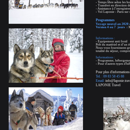
- Temps libre selon les ho
- Transfert en direction d
- Assistance à l’enregistr
- Vol Laponie - Paris sur
Programmes
Voyage nouvel an 2020 e
Version 4 ou 7 jours :
M
Informations :
- Equipement anti froid
Prêt du matériel et d’un 
Nous vous fournissons gr
totalité du séjour, compre
Informations :
- Programme, hébergements
- Pour d'autres types d'h
Pour plus d'informations 
Tel. : 09 83 58 45 88
Email:
info@laponie.trav
LAPONIE Travel